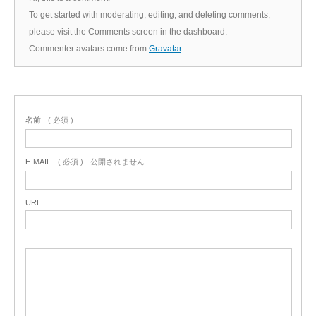
To get started with moderating, editing, and deleting comments,
please visit the Comments screen in the dashboard.
Commenter avatars come from
Gravatar
.
名前
( 必須 )
E-MAIL
( 必須 ) - 公開されません -
URL